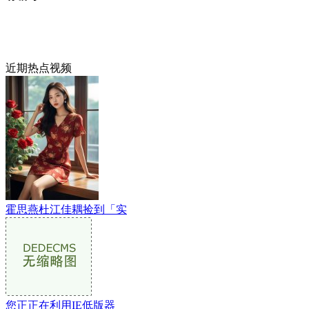
近期热点视频
霍思燕杜江佳耦捡到「实
您正正在利用IE低版器