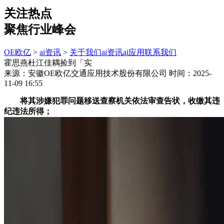
关注热点
聚焦行业峰会
OE欧亿
>
ai资讯
>
关于我们
ai资讯
ai应用
联系我们
霍思燕杜江佳耦捡到「实
来源：安徽OE欧亿交通应用技术股份有限公司
时间：2025-
11-09 16:55
将其涉嫌犯罪问题移送查察机关依法审查告状，收缴其违
纪违法所得；