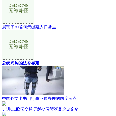
展现了AI若何无缝融入日常生
总统鸿沟的法令界定
中国外文出书刊行事业局办理的国度沉点
走进OE欧亿交通
了解公司情况及企业文化