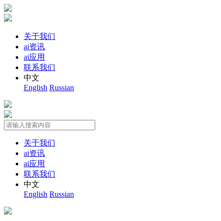
关于我们
ai资讯
ai应用
联系我们
中文
English
Russian
关于我们
ai资讯
ai应用
联系我们
中文
English
Russian